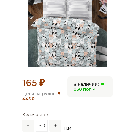
165
₽
В наличии:
858 пог.м
Цена за рулон:
5
445
₽
Количество
-
+
п.м