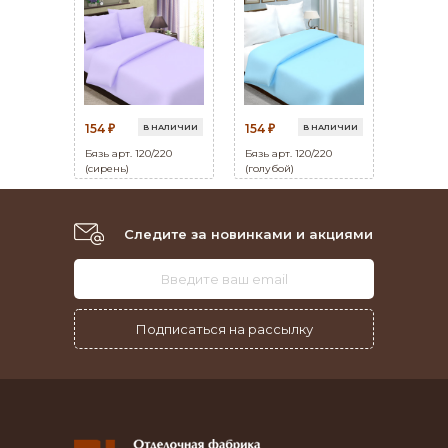
154
154
В НАЛИЧИИ
В НАЛИЧИИ
₽
₽
Бязь арт. 120/220
Бязь арт. 120/220
(сирень)
(голубой)
Следите за новинками и акциями